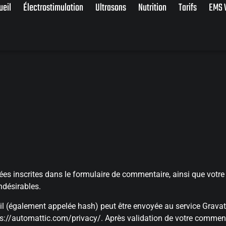
ueil
Électrostimulation
Ultrasons
Nutrition
Tarifs
EMS V
s inscrites dans le formulaire de commentaire, ainsi que votre a
ndésirables.
 (également appelée hash) peut être envoyée au service Gravatar 
ttps://automattic.com/privacy/. Après validation de votre comment